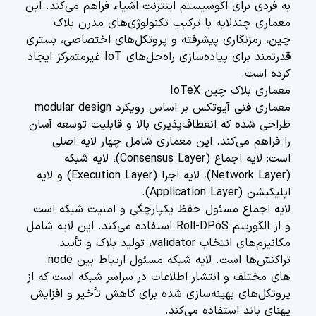
به فردی برای اکوسیستم اینترنت اشیاء فراهم می‌کند. این
معماری چندلایه با ترکیب تکنولوژی‌های مدرن بلاک
چین، رمزنگاری پیشرفته و پروتکل‌های اختصاصی، بستری
قدرتمند برای پیاده‌سازی راه‌حل‌های IoT غیرمتمرکز ایجاد
کرده است.
معماری بلاک چین IoTeX
معماری فنی آیوتکس بر اساس رویکرد modular design
طراحی شده که انعطاف‌پذیری بالا و قابلیت توسعه آسان
را فراهم می‌کند. این معماری شامل چهار لایه اصلی
است: لایه اجماع (Consensus Layer)، لایه شبکه
(Network Layer)، لایه اجرا (Execution Layer) و لایه
اپلیکیشن (Application Layer).
لایه اجماع مسئول حفظ یکپارچگی و امنیت شبکه است
و از الگوریتم Roll-DPoS استفاده می‌کند. این لایه شامل
مکانیزم‌های انتخاب validator، تولید بلاک و تأیید
تراکنش‌ها است. لایه شبکه مسئول ارتباط بین node
های مختلف و انتشار اطلاعات در سراسر شبکه است که از
پروتکل‌های بهینه‌سازی شده برای کاهش تأخیر و افزایش
پهنای باند استفاده می‌کند.