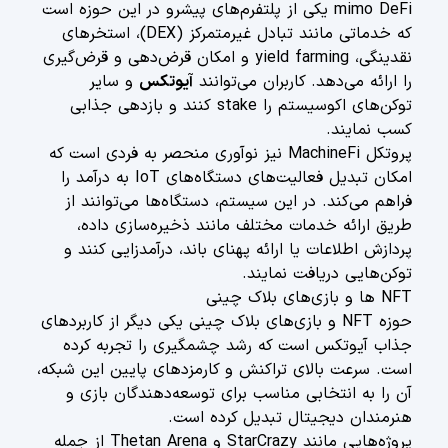
mimo DeFi یکی از پلتفرم‌های پیشرو در این حوزه است
که خدماتی مانند تبادل غیرمتمرکز (DEX)، استخر‌های
نقدینگی، yield farming و امکان قرض‌دهی و قرض‌گیری
را ارائه می‌دهد. کاربران می‌توانند
آیوتکس
و سایر
توکن‌های اکوسیستم را stake کنند و بازدهی جذابی
کسب نمایند.
پروتکل MachineFi نیز نوآوری منحصر به فردی است که
امکان تبدیل فعالیت‌های دستگاه‌های IoT به درآمد را
فراهم می‌کند. در این سیستم، دستگاه‌ها می‌توانند از
طریق ارائه خدمات مختلف مانند ذخیره‌سازی داده،
پردازش اطلاعات یا ارائه پهنای باند، درآمدزایی کنند و
توکن‌هایی دریافت نمایند.
NFT ها و بازی‌های بلاک چینی
حوزه NFT و بازی‌های بلاک چینی یکی دیگر از کاربردهای
جذاب آیوتکس است که رشد چشمگیری را تجربه کرده
است. سرعت بالای تراکنش و کارمزدهای پایین این شبکه،
آن را به انتخابی مناسب برای توسعه‌دهندگان بازی و
هنرمندان دیجیتال تبدیل کرده است.
پروژه‌هایی مانند StarCrazy و Thetan Arena از جمله