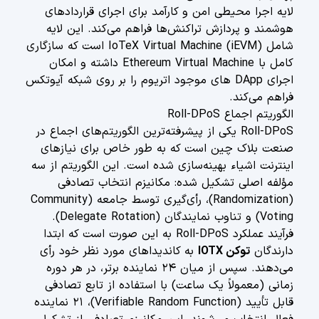
لایه اجرا محیطی امن و کارآمد برای اجرای قراردادهای
هوشمند و پردازش تراکنش‌ها فراهم می‌کند. این لایه
شامل IoTeX Virtual Machine (iEVM) است که سازگاری
کامل با Ethereum Virtual Machine داشته و امکان
اجرای DApp های موجود اتریوم را بر روی شبکه آیوتکس
فراهم می‌کند.
الگوریتم اجماع Roll-DPoS
Roll-DPoS یکی از پیشرفته‌ترین الگوریتم‌های اجماع در
صنعت بلاک چین است که به طور خاص برای نیازهای
اینترنت اشیاء بهینه‌سازی شده است. این الگوریتم از سه
مؤلفه اصلی تشکیل شده: مکانیزم انتخاب تصادفی
(Randomization)، رأی‌گیری توسط جامعه (Community
Voting) و تناوب نمایندگان (Delegate Rotation).
فرآیند عملکرد Roll-DPoS به این صورت است که ابتدا
دارندگان
توکن IOTX
به کاندیداهای مورد نظر خود رأی
می‌دهند. سپس از میان ۲۴ نماینده برتر، در هر دوره
زمانی (معمولاً یک ساعت) با استفاده از تابع تصادفی
قابل تأیید (Verifiable Random Function)، ۲۱ نماینده