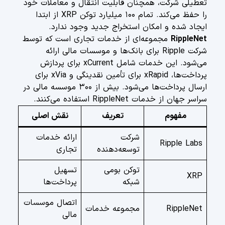
تعطیلی شرکت، همچنان قابلیت انتقال و معاملات خود
را حفظ می‌کند. تمام ۱۰۰ میلیارد توکن XRP از ابتدا
ایجاد شده و امکان استخراج جدید وجود ندارد.
RippleNet
مجموعه‌ای از خدمات تجاری است که توسط
شرکت Ripple برای بانک‌ها و موسسات مالی ارائه
می‌شود. این خدمات شامل xCurrent برای پردازش
پرداخت‌ها، xRapid برای تأمین نقدینگی و xVia برای
ارسال پرداخت‌ها می‌شود. بیش از ۳۰۰ موسسه مالی در
سراسر جهان از خدمات RippleNet استفاده می‌کنند.
مفهوم
تعریف
نقش اصلی
شرکت
ارائه خدمات
Ripple Labs
توسعه‌دهنده
تجاری
توکن بومی
تسهیل
XRP
شبکه
پرداخت‌ها
اتصال موسسات
RippleNet
مجموعه خدمات
مالی