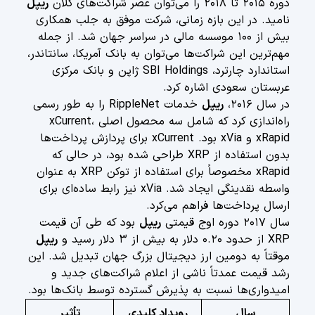
دوره ۲۰۱۵ تا ۲۰۱۸ را می‌توان عصر شراکت‌های کلان
ریپل
نامید. در این بازه زمانی، شرکت موفق به جلب همکاری
بیش از ۱۰۰ موسسه مالی در سراسر جهان شد. از جمله
مهم‌ترین این شراکت‌ها می‌توان به بانک آمریکا، سانتاندر،
استاندارد چارترد، SBI Holdings ژاپن و بانک مرکزی
عربستان سعودی اشاره کرد.
در سال ۲۰۱۶،
ریپل
خدمات RippleNet را به طور رسمی
راه‌اندازی کرد که شامل سه محصول اصلی xCurrent،
xRapid و xVia بود. xCurrent برای پردازش پرداخت‌ها
بدون استفاده از XRP طراحی شده بود، در حالی که
xRapid مخصوصاً برای استفاده از توکن XRP به عنوان
واسطه نقدینگی ایجاد شد. xVia نیز رابط ساده‌ای برای
ارسال پرداخت‌ها فراهم می‌کرد.
سال ۲۰۱۷ دوره اوج قیمتی
ریپل
بود که طی آن قیمت
XRP از حدود ۰.۲۰ دلار به بیش از ۳ دلار رسید و
ریپل
موقتاً به دومین ارز دیجیتال بزرگ جهان تبدیل شد. این
رشد قیمت عمدتاً ناشی از اعلام شراکت‌های جدید و
امیدواری‌ها نسبت به پذیرش گسترده توسط بانک‌ها بود.
سال
رویداد کلیدی
تأثیر