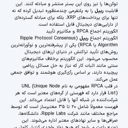
توکن‌ها را نیز روی این بستر منتشر و مبادله کنند. این
قابلیت
ریپل
را به پلتفرمی چندمنظوره تبدیل کرده که نه
تنها برای پرداخت‌های XRP، بلکه برای مبادله گسترده‌ای
از دارایی‌های دیجیتال قابل استفاده است.
الگوریتم اجماع RPCA و مکانیزم تأیید
الگوریتم اجماع
ریپل
(Ripple Protocol Consensus
Algorithm یا RPCA) یکی از پیشرفته‌ترین و نوآورانه‌ترین
روش‌های تأیید تراکنش در دنیای ارزهای دیجیتال
محسوب می‌شود. این الگوریتم برخلاف مکانیزم‌های
سنتی مانند اثبات کار که نیاز به حل مسائل ریاضی
پیچیده دارند، بر اساس رأی‌گیری هوشمند و توافق جمعی
عمل می‌کند.
در قلب RPCA مفهومی به نام UNL (Unique Node
List) قرار دارد که فهرستی از گره‌های معتبر است که هر
شرکت‌کننده در شبکه آنها را قابل اعتماد می‌داند. این
فهرست معمولاً شامل ۲۰ تا ۳۵ معتبرساز است که توسط
مراجع مختلف مانند شرکت Ripple Labs، دانشگاه‌ها،
صرافی‌ها و سایر نهادهای معتبر اداره می‌شوند. این
توزیع باعث می‌شود که هیچ نهاد واحدی کنترل کامل بر