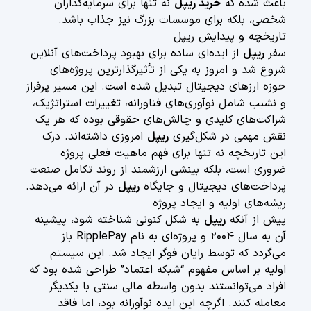
باعث شده که
خرید ریپل
نه تنها برای سرمایه‌گذاران
شخصی، بلکه برای موسسات بزرگ نیز جذاب باشد.
تاریخچه و پیدایش ریپل
سفر
ریپل
از ایده‌ای ساده برای بهبود پرداخت‌های آنلاین
شروع شد و امروز به یکی از تأثیرگذارترین پروژه‌های
حوزه ارزهای دیجیتال تبدیل شده است. این مسیر پرفراز
و نشیب شامل نوآوری‌های فناورانه، تغییرات استراتژیک،
شراکت‌های کلیدی و چالش‌های حقوقی بوده که هر یک
نقش مهمی در شکل‌گیری
ریپل
امروزی داشته‌اند. درک
این تاریخچه نه تنها برای فهم ماهیت فعلی پروژه
ضروری است، بلکه بینشی ارزشمند از روند تکامل صنعت
پرداخت‌های دیجیتال و جایگاه
ریپل
در آن ارائه می‌دهد.
ریشه‌های اولیه و ایجاد پروژه
پیش از آنکه
ریپل
به شکل کنونی شناخته شود، پیشینه
آن به سال ۲۰۰۴ و پروژه‌ای به نام RipplePay باز
می‌گردد که توسط رایان فوگر ایجاد شد. این سیستم
اولیه بر اساس مفهوم “شبکه اعتماد” طراحی شده بود که
افراد می‌توانستند بدون واسطه مالی سنتی با یکدیگر
معامله کنند. اگرچه این ایده نوآورانه بود، اما فاقد