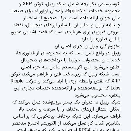
اکوسیستمی یکپارچه شامل شبکه ریپل، توکن XRP و
مجموعه خدمات RippleNet، راه‌حلی نوآورانه برای صنعت
مالی جهان ارائه داده است. درک صحیح از ساختار
چندلایه ریپل و تمایز آن با سایر ارزهای دیجیتال، نقطه
شروعی ضروری برای هر فردی است که قصد آشنایی عمیق
با این فناوری را دارد.
مفهوم کلی ریپل و اجزای اصلی آن
ریپل
در واقع نامی است که به مجموعه‌ای از فناوری‌ها،
خدمات و محصولات مرتبط با پرداخت‌های دیجیتال
اطلاق می‌شود. این اکوسیستم شامل سه جزء اصلی
است: شبکه ریپل که زیرساخت فنی را فراهم می‌کند، توکن
XRP که نقش واسطه ارزی را ایفا می‌کند و شرکت Ripple
Labs که توسعه‌دهنده و ارائه‌دهنده خدمات تجاری این
پلتفرم محسوب می‌شود.
شبکه ریپل به عنوان یک بستر توزیع‌شده عمل می‌کند که
امکان انتقال ارزهای مختلف را با سرعت و امنیت بالا
فراهم می‌سازد. این شبکه برخلاف بیت‌کوین که بر اساس
مکانیزم اثبات کار عمل می‌کند، از الگوریتم اجماع منحصر
به فردی به نام RPCA استفاده می‌کند که مصرف انرژی