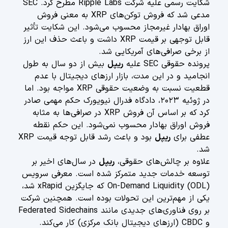
شکایت رسمی علیه شرکت Ripple Labs مطرح کرد. SEC
مدعی شد که فروش توکن‌های XRP به معنی فروش
اوراق بهادار غیرمجاز محسوب می‌شود. این شکایت تأثیر
قابل توجهی بر قیمت XRP داشت و باعث حذف این ارز
از برخی صرافی‌های آمریکایی شد.
پرونده حقوقی SEC علیه
ریپل
بیش از دو سال به طول
انجامید و در این مدت، بازار ارزهای دیجیتال با عدم
قطعیت نسبت به وضعیت حقوقی XRP مواجه بود. اما
در ژوئیه ۲۰۲۳، دادگاه فدرال نیویورک حکم مهمی صادر
کرد که بر اساس آن فروش XRP در صرافی‌ها به مثابه
فروش اوراق بهادار محسوب نمی‌شود. این حکم نقطه
عطفی برای
ریپل
بود و باعث رشد قابل توجه قیمت XRP
شد.
علاوه بر چالش‌های حقوقی،
ریپل
در سال‌های اخیر بر
توسعه خدمات جدید متمرکز شده است. معرفی سرویس
On-Demand Liquidity (ODL) که جایگزین xRapid شد،
یکی از مهم‌ترین این تحولات بوده است. همچنین شرکت
بر روی فناوری‌های جدیدی مانند Federated Sidechains
و CBDC (ارزهای دیجیتال بانک مرکزی) کار می‌کند.