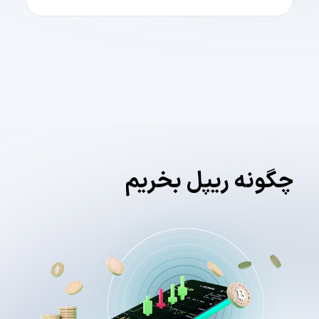
چگونه ریپل بخریم