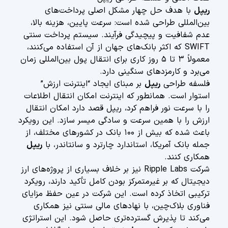
ریپل
با هدف حل چهار مشکل اصلی پرداخت‌های
بین‌المللی طراحی شده است: سرعت پایین، هزینه بالا،
عدم شفافیت و پیچیدگی فرآیند. سیستم پرداخت سنتی
SWIFT که اکثر بانک‌های جهان از آن استفاده می‌کنند،
معمولاً ۳ تا ۵ روز کاری برای انتقال پول بین‌المللی زمان
می‌برد و کارمزدهای سنگینی دارد.
فلسفه طراحی
ریپل
بر مبنای ایجاد “اینترنت ارزش”
استوار است. همانطور که اینترنت امکان انتقال اطلاعات
را با سرعت نور فراهم کرد، ریپل قصد دارد امکان انتقال
ارزش را با همین سرعت و سادگی میسر سازد. این رویکرد
باعث شده که بیش از ۱۰۰ بانک در کشورهای مختلف، از
جمله بانک آمریکا، استاندارد چارترد و سانتاندر، با
ریپل
همکاری کنند.
شرکت Ripple Labs نیز بر خلاف بسیاری از پروژه‌های ارز
دیجیتال که بر غیرمتمرکز بودن کامل تأکید دارند، رویکرد
ترکیبی اتخاذ کرده است. این شرکت در عین حفظ مزایای
فناوری بلاک‌چین، با نهادهای مالی سنتی نیز همکاری
می‌کند تا پذیرش گسترده‌تری حاصل شود. این استراتژی