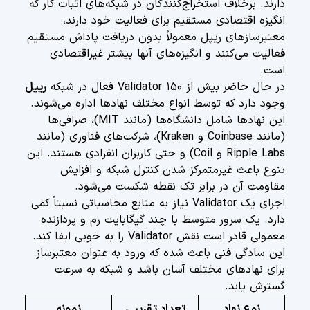
دارند. برخلاف استخراج‌کنندگان در شبکه‌های اثبات کار که
انگیزه اقتصادی مستقیم برای فعالیت خود دارند،
معتبرسازهای ریپل معمولاً بدون دریافت پاداش مستقیم
فعالیت می‌کنند و انگیزه‌های آنها بیشتر غیراقتصادی
است.
در حال حاضر بیش از ۱۵۰ Validator فعال در شبکه
ریپل
وجود دارد که توسط انواع مختلف نهادها اداره می‌شوند.
این نهادها شامل دانشگاه‌ها (مانند MIT)، صرافی‌ها
(مانند Coinbase و Kraken)، شرکت‌های فناوری (مانند
Ripple Labs و Coil) و حتی کاربران انفرادی هستند. این
تنوع باعث غیرمتمرکز شدن کنترل شبکه و افزایش
مقاومت آن در برابر تک نقطه شکست می‌شود.
اجرای یک Validator نیاز به منابع محاسباتی نسبتاً کمی
دارد. یک سرور متوسط با چند گیگابایت رم و پردازنده
معمولی قادر است نقش Validator را به خوبی ایفا کند.
این سادگی فنی باعث شده که ورود به عنوان معتبرساز
برای نهادهای مختلف آسان باشد و شبکه به سرعت
گسترش یابد.
نوع نهاد
تعداد تقریبی
نمونه