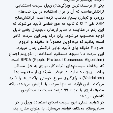
یکی از برجسته‌ترین ویژگی‌های
ریپل
سرعت استثنایی
تراکنش‌هاست که آن را برای استفاده در پرداخت‌های
روزمره و تجاری بسیار مناسب کرده است. تراکنش‌های
XRP طی ۳ تا ۵ ثانیه به طور قطعی تأیید می‌شوند که
این رقم در مقایسه با سایر ارزهای دیجیتال رقمی قابل
توجه محسوب می‌شود. برای درک بهتر این سرعت، کافی
است بدانیم که بیت‌کوین معمولاً ۱۰ دقیقه و اتریوم
حدود ۲ دقیقه برای تأیید نهایی تراکنش زمان می‌برد.
این سرعت بالا نتیجه مستقیم استفاده از الگوریتم اجماع
RPCA (Ripple Protocol Consensus Algorithm) است
که برخلاف سیستم‌های اثبات کار، نیازی به حل مسائل
ریاضی پیچیده ندارد. در عوض، شبکه‌ای از معتبرسازها
(Validators) با رأی‌گیری سریع، درستی تراکنش‌ها را تأیید
می‌کنند. این فرآیند نه تنها سرعت را افزایش می‌دهد، بلکه
مصرف انرژی را نیز تا ۹۹ درصد نسبت به بیت‌کوین
کاهش می‌دهد.
در شرایط عملی، این سرعت امکان استفاده
ریپل
را در
سناریوهای مختلف فراهم می‌سازد. به عنوان مثال، یک