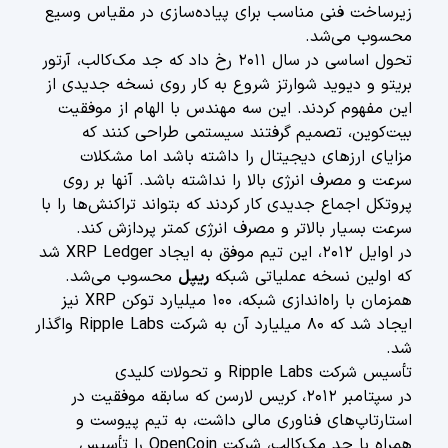
زیرساخت فنی مناسب برای پیاده‌سازی در مقیاس وسیع
محسوب می‌شد.
تحول اساسی در سال ۲۰۱۱ رخ داد که جد مک‌کالب، آرتور
بریتو و دیوید شوارتز شروع به کار روی نسخه جدیدی از
این مفهوم کردند. این سه مهندس با الهام از موفقیت
بیت‌کوین، تصمیم گرفتند سیستمی طراحی کنند که
مزایای ارزهای دیجیتال را داشته باشد اما مشکلات
سرعت و مصرف انرژی بالا را نداشته باشد. آنها بر روی
پروتکل اجماع جدیدی کار کردند که بتواند تراکنش‌ها را با
سرعت بسیار بالاتر و مصرف انرژی کمتر پردازش کند.
در اوایل ۲۰۱۲، این تیم موفق به ایجاد XRP Ledger شد
که اولین نسخه عملیاتی شبکه
ریپل
محسوب می‌شد.
همزمان با راه‌اندازی شبکه، ۱۰۰ میلیارد توکن XRP نیز
ایجاد شد که ۸۰ میلیارد آن به شرکت Ripple Labs واگذار
شد.
تأسیس شرکت Ripple Labs و تحولات کلیدی
در سپتامبر ۲۰۱۲، کریس لارسن که سابقه موفقیت در
استارتاپ‌های فناوری مالی داشت، به تیم پیوست و
همراه با جد مک‌کالب، شرکت OpenCoin را تأسیس