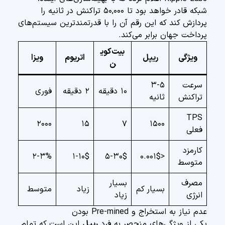
شبکه قادر خواهد بود تا ۵۰,۰۰۰ تراکنش در ثانیه را
پردازش کند که این رقم آن را با قدرتمندترین سیستم‌های
پرداخت جهان برابر می‌کند.
بیت‌کوی
ویژگی
ریپل
اتریوم
ویزا
ن
سرعت
۳-۵
۱۰ دقیقه
۲ دقیقه
فوری
تراکنش
ثانیه
TPS
۲۰۰۰
۱۵
۷
۱۵۰۰
فعلی
کارمزد
۲-۳%
۱-۱۰$
۵-۳۰$
<۰.۰۰۱$
متوسط
مصرف
بسیار
بسیار کم
زیاد
متوسط
انرژی
زیاد
عدم نیاز به استخراج و Pre-mined بودن
یکی از ویژگی‌های منحصر به فرد
ریپل
این است که تمام